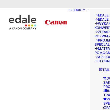
May we use cookies to track your activities
PRODUKTY
EDALE
EDALE 
WYKAŃ
KONWER
ZDRAP
ROZWIĄ
PROJE
SPECJAL
MATER
POMOCN
APLIK
TECHN
TAI
D
ZAK
PR
I
TR
P
SPE
P