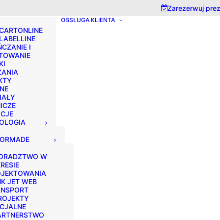
? We take your privacy very seriously. Please see our privacy p
Zarezerwuj pre
OBSŁUGA KLIENTA
 CARTONLINE
LABELLINE
CZANIE I
TOWANIE
KI
ZANIA
KTY
NE
IAŁY
ICZE
ACJE
OLOGIA
LORMADE
ORADZTWO W
RESIE
OJEKTOWANIA
NK JET WEB
ANSPORT
ROJEKTY
CJALNE
ARTNERSTWO