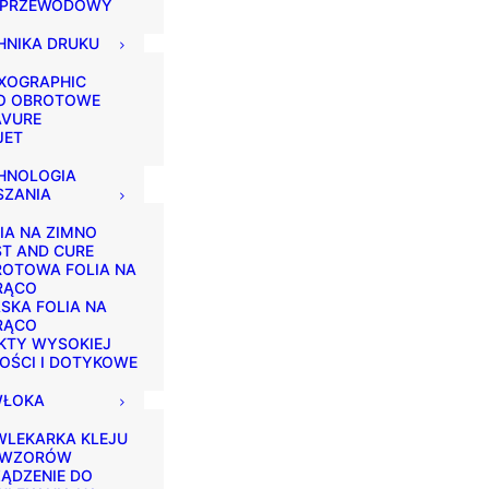
ZPRZEWODOWY
HNIKA DRUKU
XOGRAPHIC
TO OBROTOWE
AVURE
JET
HNOLOGIA
SZANIA
IA NA ZIMNO
T AND CURE
OTOWA FOLIA NA
RĄCO
SKA FOLIA NA
RĄCO
KTY WYSOKIEJ
OŚCI I DOTYKOWE
ŁOKA
LEKARKA KLEJU
 WZORÓW
ĄDZENIE DO