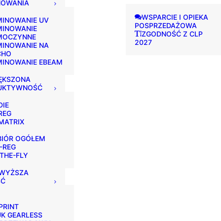
NOWANIA
WSPARCIE I OPIEKA
INOWANIE UV
POSPRZEDAŻOWA
MINOWANIE
ZGODNOŚĆ Z CLP
MOCZYNNE
2027
INOWANIE NA
CHO
MINOWANIE EBEAM
ĘKSZONA
UKTYWNOŚĆ
DIE
REG
MATRIX
BIÓR OGÓŁEM
-REG
THE-FLY
WYŻSZA
ŚĆ
PRINT
K GEARLESS