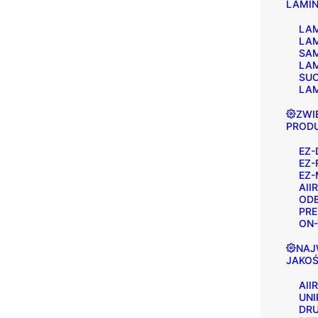
LAMI
LAM
LA
SA
LAM
SU
LA
ZWI
PROD
EZ-
EZ-
EZ-
AIIR
OD
PRE
ON-
NAJ
JAKO
AIIR
UNI
DRU