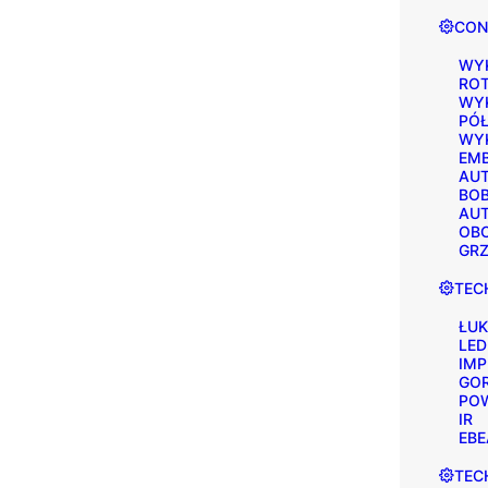
CON
WY
RO
WY
PÓ
WYK
EM
AU
BOB
AU
OB
GR
TEC
ŁUK
LED
IM
GO
PO
IR
EB
TEC