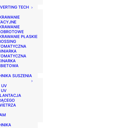
VERTING TECH
KRAWANIE
TACYJNE
KRAWANIE
ŁOBROTOWE
RAWANIE PŁASKIE
BOSSING
TOMATYCZNA
INIARKA
TOMATYCZNA
CINARKA
ZBIETOWA
HNIKA SUSZENIA
 UV
 UV
PLANTACJA
RĄCEGO
WIETRZA
EAM
HNIKA