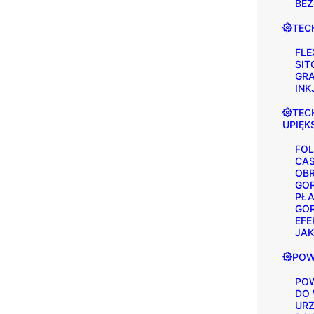
BE
TEC
FLE
SI
GR
INK
TEC
UPIĘK
FOL
CAS
OBR
GO
PŁA
GO
EFE
JAK
POW
POW
DO
URZ