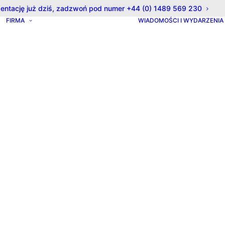
olicy for details and any questions.
Tak
Nie
zentację już dziś, zadzwoń pod numer +44 (0) 1489 569 230
FIRMA
WIADOMOŚCI I WYDARZENIA