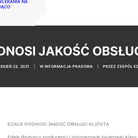
LEKANIA NA
RĄCO
DNOSI JAKOŚĆ OBSŁUG
ESIEŃ 22, 2021
|
W
INFORMACJA PRASOWA
|
PRZEZ
ZESPÓŁ E
EDALE PODNOSI JAKOŚĆ OBSŁUGI KLIENTA
Edale Brytyjscy producenci i inżynierowie światowej klas