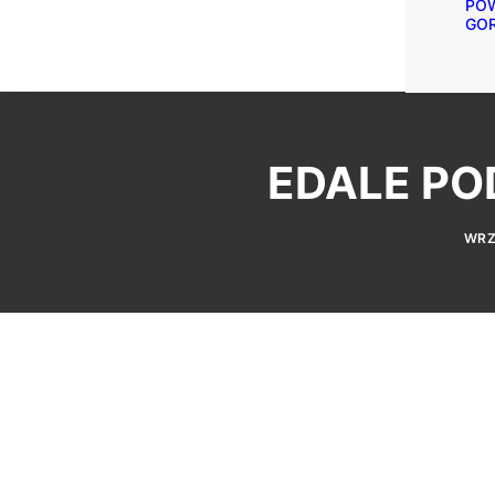
POW
GO
EDALE PO
WRZ