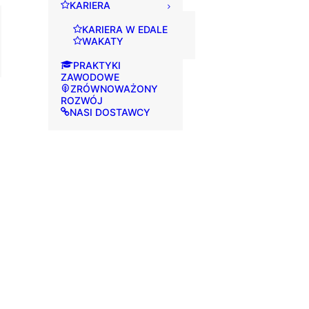
KARIERA
KARIERA W EDALE
WAKATY
PRAKTYKI
ZAWODOWE
ZRÓWNOWAŻONY
ROZWÓJ
NASI DOSTAWCY