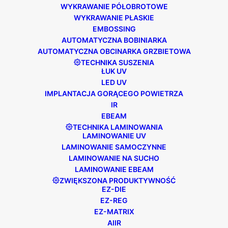
WYKRAWANIE PÓŁOBROTOWE
BRYTANIA I
WYKRAWANIE PŁASKIE
AFRYKA FL5
EMBOSSING
AUTOMATYCZNA BOBINIARKA
WEBINARIUM
AUTOMATYCZNA OBCINARKA GRZBIETOWA
TECHNIKA SUSZENIA
ŁUK UV
26 MAJA 11:00-12:00
LED UV
BST
IMPLANTACJA GORĄCEGO POWIETRZA
IR
EBEAM
TECHNIKA LAMINOWANIA
LAMINOWANIE UV
LAMINOWANIE SAMOCZYNNE
LAMINOWANIE NA SUCHO
LAMINOWANIE EBEAM
Darren Pickford, dyrektor
ZWIĘKSZONA PRODUKTYWNOŚĆ
handlowy, i Louise Bailey,
EZ-DIE
kierownik ds. rozwoju biznesu,
EZ-REG
przedstawią cechy i korzyści
EZ-MATRIX
płynące z zastosowania FL5 w
AIIR