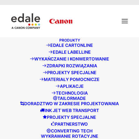
May we use cookies to track your activities? We take your
privacy very seriously. Please see our privacy policy for
details and any questions.
Tak
Nie
PRODUKTY
EDALE CARTONLINE
EDALE LABELLINE
WYKAŃCZANIE I KONWERTOWANIE
ZDRAPKI ROZWIĄZANIA
PROJEKTY SPECJALNE
MATERIAŁY POMOCNICZE
APLIKACJE
TECHNOLOGIA
TAILORMADE
DORADZTWO W ZAKRESIE PROJEKTOWANIA
INK JET WEB TRANSPORT
PROJEKTY SPECJALNE
DOŁĄCZ DO NAS
PARTNERSTWO
CONVERTING TECH
EUROPA, WIELKA
WYKRAWANIE ROTACYJNE