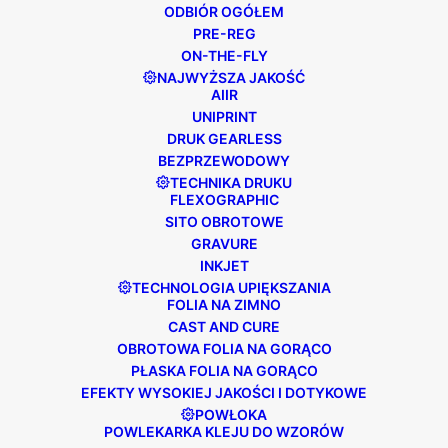
branży kartonowej.
ODBIÓR OGÓŁEM
PRE-REG
ON-THE-FLY
Dołączą do nich nasi partnerzy, którzy reprezentują
NAJWYŻSZA JAKOŚĆ
AIIR
Edale w całej Wielkiej Brytanii, Europie i Afryce.
UNIPRINT
Pokażemy Ci, jak zaawansowana automatyka i
DRUK GEARLESS
BEZPRZEWODOWY
projektowanie zmniejszą Twoje przestoje,
TECHNIKA DRUKU
poprawią wydajność i ostatecznie zwiększą Twój
FLEXOGRAPHIC
zysk.
SITO OBROTOWE
GRAVURE
Zbudowane w oparciu o bogate doświadczenie
INKJET
Edale w zakresie obsługi wielu podłoży, rozwiązania
TECHNOLOGIA UPIĘKSZANIA
do druku fleksograficznego i przetwarzania FL5
FOLIA NA ZIMNO
zostały zaprojektowane i skonstruowane przez
CAST AND CURE
Edale w celu zapewnienia optymalnej
OBROTOWA FOLIA NA GORĄCO
PŁASKA FOLIA NA GORĄCO
wszechstronności.
EFEKTY WYSOKIEJ JAKOŚCI I DOTYKOWE
Zobacz proces wysokiej jakości, szybkiej
POWŁOKA
POWLEKARKA KLEJU DO WZORÓW
produkcji kartonów wszystko w jednym