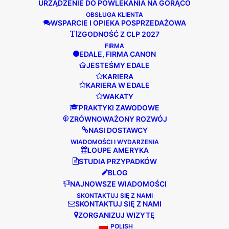
URZĄDZENIE DO POWLEKANIA NA GORĄCO
przebiegu.
OBSŁUGA KLIENTA
WSPARCIE I OPIEKA POSPRZEDAŻOWA
ZGODNOŚĆ Z CLP 2027
FIRMA
EDALE, FIRMA CANON
POZNAJ PREZENTERÓW
JESTEŚMY EDALE
KARIERA
KARIERA W EDALE
WAKATY
PRAKTYKI ZAWODOWE
ZRÓWNOWAŻONY ROZWÓJ
NASI DOSTAWCY
WIADOMOŚCI I WYDARZENIA
LOUPE AMERYKA
STUDIA PRZYPADKÓW
BLOG
NAJNOWSZE WIADOMOŚCI
SKONTAKTUJ SIĘ Z NAMI
SKONTAKTUJ SIĘ Z NAMI
ZORGANIZUJ WIZYTĘ
POLISH