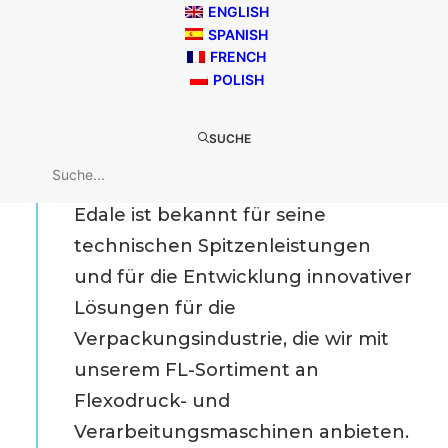
ist, in ihrer Region die Nummer eins
ENGLISH
SPANISH
der vertrauenswürdigen Partner zu
FRENCH
werden, die ihren Kunden
POLISH
modernste End-to-End-
Flexodrucktechnologien zur
SUCHE
Verfügung stellen.
Edale ist bekannt für seine
technischen Spitzenleistungen
und für die Entwicklung innovativer
Lösungen für die
Verpackungsindustrie, die wir mit
unserem FL-Sortiment an
Flexodruck- und
Verarbeitungsmaschinen anbieten.