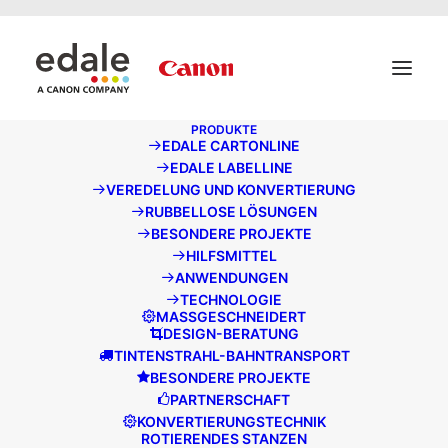
May we use cookies to track your activities? We take your
privacy very seriously. Please see our privacy policy for
details and any questions.
Ja
Nein
PRODUKTE
EDALE CARTONLINE
EDALE LABELLINE
EDALE ERWEITERT
VEREDELUNG UND KONVERTIERUNG
RUBBELLOSE LÖSUNGEN
SEIN VERTRETERNETZ
BESONDERE PROJEKTE
HILFSMITTEL
AUF DUBAI, VAE
ANWENDUNGEN
TECHNOLOGIE
JULI 6, 2021
|
UNTER
PRESSEINFORMATION
|
UNTER
EDALE-TEAM
MASSGESCHNEIDERT
DESIGN-BERATUNG
TINTENSTRAHL-BAHNTRANSPORT
BESONDERE PROJEKTE
PARTNERSCHAFT
KONVERTIERUNGSTECHNIK
ROTIERENDES STANZEN