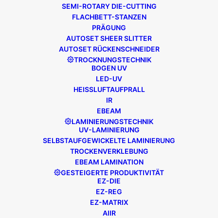
SEMI-ROTARY DIE-CUTTING
FLACHBETT-STANZEN
PRÄGUNG
AUTOSET SHEER SLITTER
AUTOSET RÜCKENSCHNEIDER
TROCKNUNGSTECHNIK
BOGEN UV
LED-UV
HEISSLUFTAUFPRALL
Afsal Kottal, Geschäftsführer, Phoenix Colour
IR
Technologies
EBEAM
LAMINIERUNGSTECHNIK
UV-LAMINIERUNG
SELBSTAUFGEWICKELTE LAMINIERUNG
EDALE ERWEITERT SEIN
TROCKENVERKLEBUNG
VERTRETERNETZ AUF
EBEAM LAMINATION
GESTEIGERTE PRODUKTIVITÄT
DUBAI, VAE
EZ-DIE
EZ-REG
EZ-MATRIX
Edale ist ein britischer Hersteller und Entwickler
AIIR
von erstklassigen, maßgeschneiderten Flexodruck-