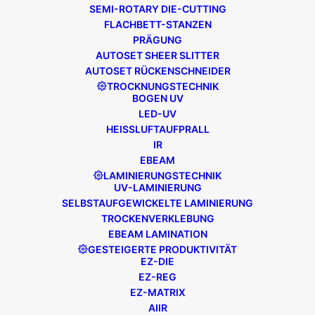
SEMI-ROTARY DIE-CUTTING
FLACHBETT-STANZEN
PRÄGUNG
AUTOSET SHEER SLITTER
AUTOSET RÜCKENSCHNEIDER
TROCKNUNGSTECHNIK
BOGEN UV
November 22, 2017
LED-UV
Norma verbessert die
HEISSLUFTAUFPRALL
Kundenproduktion mit der 9-
IR
farbigen Edale FL3
EBEAM
Der ungarische Etikettenhersteller
LAMINIERUNGSTECHNIK
UV-LAMINIERUNG
Norma hat einen 9-Farben-
SELBSTAUFGEWICKELTE LAMINIERUNG
Etikettendrucker Edale FL3 mit UV-
TROCKENVERKLEBUNG
Härtung gekauft. Der große Etiketten-
EBEAM LAMINATION
und Verpackungshersteller plant,...
GESTEIGERTE PRODUKTIVITÄT
EZ-DIE
EZ-REG
MEHR LESEN
EZ-MATRIX
AIIR