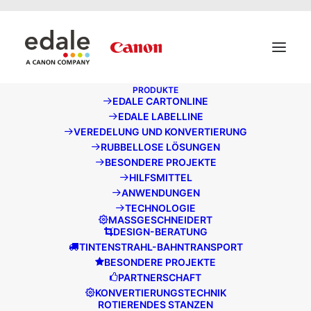
May we use cookies to track your activities? We take your
privacy very seriously. Please see our privacy policy for
details and any questions.
Ja
Nein
PRODUKTE
EDALE CARTONLINE
FLEXODRUCKMASCHIN
EDALE LABELLINE
VEREDELUNG UND KONVERTIERUNG
RUBBELLOSE LÖSUNGEN
BESONDERE PROJEKTE
HILFSMITTEL
ANWENDUNGEN
TECHNOLOGIE
MASSGESCHNEIDERT
DESIGN-BERATUNG
TINTENSTRAHL-BAHNTRANSPORT
BESONDERE PROJEKTE
PARTNERSCHAFT
KONVERTIERUNGSTECHNIK
ROTIERENDES STANZEN