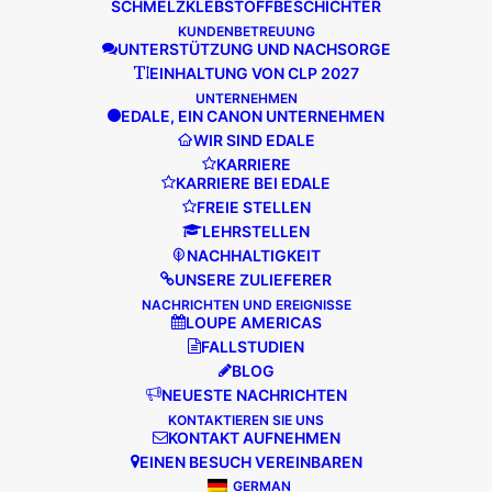
SCHMELZKLEBSTOFFBESCHICHTER
PRÄZISIONS-
KUNDENBETREUUNG
FLEXODRUCKMASCHINEN UND
UNTERSTÜTZUNG UND NACHSORGE
SINGLE-PASS-
EINHALTUNG VON CLP 2027
PRODUKTIONSPLATTFORMEN
UNTERNEHMEN
EDALE, EIN CANON UNTERNEHMEN
FÜR VERPACKUNGSHERSTELLER
WIR SIND EDALE
KARRIERE
KARRIERE BEI EDALE
PRODUKTE
FREIE STELLEN
LEHRSTELLEN
Edale CartonLine
NACHHALTIGKEIT
Edale LabelLine
UNSERE ZULIEFERER
Veredelung & Konvertierung
NACHRICHTEN UND EREIGNISSE
LOUPE AMERICAS
Rubbellose Lösungen
FALLSTUDIEN
Besondere Projekte
BLOG
Hilfsmittel
NEUESTE NACHRICHTEN
KONTAKTIEREN SIE UNS
KONTAKT AUFNEHMEN
KONTAKT EDALE
EINEN BESUCH VEREINBAREN
GERMAN