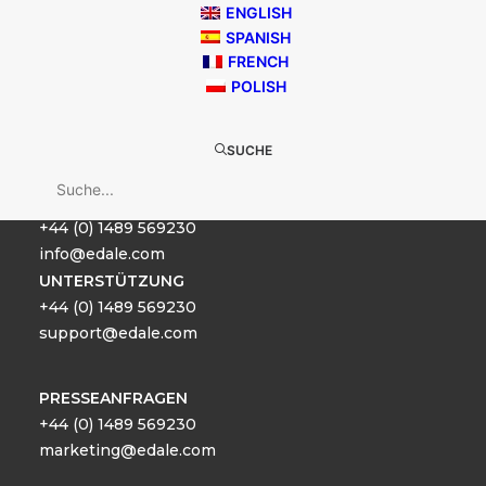
Einheit 1-3, Fulcrum 5, Lavenham Business Park,
ENGLISH
Solent Way, Whiteley, Fareham PO15 7FY
SPANISH
FRENCH
VERKAUF
POLISH
+44 (0) 1489 569230
sales@edale.com
SUCHE
HAUPTBÜRO
+44 (0) 1489 569230
info@edale.com
UNTERSTÜTZUNG
+44 (0) 1489 569230
support@edale.com
PRESSEANFRAGEN
+44 (0) 1489 569230
marketing@edale.com