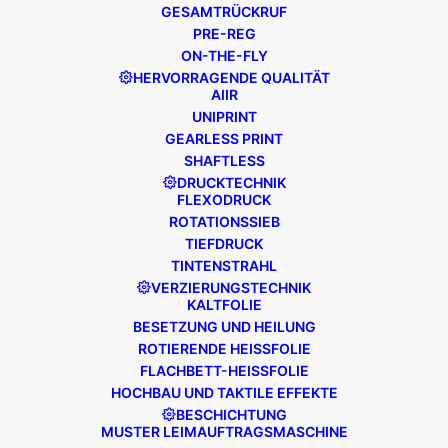
GESAMTRÜCKRUF
PRE-REG
ON-THE-FLY
HERVORRAGENDE QUALITÄT
AIIR
UNIPRINT
GEARLESS PRINT
SHAFTLESS
DRUCKTECHNIK
FLEXODRUCK
ROTATIONSSIEB
TIEFDRUCK
TINTENSTRAHL
VERZIERUNGSTECHNIK
KALTFOLIE
BESETZUNG UND HEILUNG
ROTIERENDE HEISSFOLIE
FLACHBETT-HEISSFOLIE
HOCHBAU UND TAKTILE EFFEKTE
BESCHICHTUNG
MUSTER LEIMAUFTRAGSMASCHINE
BRITISCHE INGENIEURE FÜR