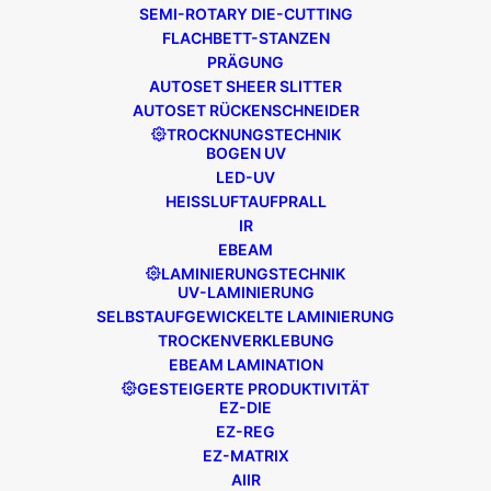
SEMI-ROTARY DIE-CUTTING
FLACHBETT-STANZEN
PRÄGUNG
AUTOSET SHEER SLITTER
AUTOSET RÜCKENSCHNEIDER
TROCKNUNGSTECHNIK
BOGEN UV
LED-UV
HEISSLUFTAUFPRALL
IR
EBEAM
LAMINIERUNGSTECHNIK
Edale stellt auf der Drupa
UV-LAMINIERUNG
SELBSTAUFGEWICKELTE LAMINIERUNG
2016 aus
TROCKENVERKLEBUNG
EBEAM LAMINATION
GESTEIGERTE PRODUKTIVITÄT
Edale hat erneut seine Teilnahme an der Drupa
EZ-DIE
2016 angekündigt.
EZ-REG
EZ-MATRIX
Der weithin anerkannte Design- und
AIIR