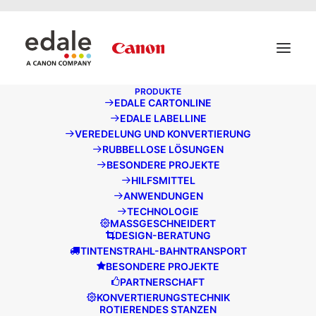
May we use cookies to track your activities? We take your
privacy very seriously. Please see our privacy policy for
details and any questions.
Ja
Nein
PRODUKTE
EDALE CARTONLINE
EDALE LABELLINE
Edale stellt auf der
VEREDELUNG UND KONVERTIERUNG
RUBBELLOSE LÖSUNGEN
Drupa 2016 aus
BESONDERE PROJEKTE
HILFSMITTEL
MÄRZ 7, 2016
|
UNTER
ALLGEMEINE NACHRICHTEN
|
UNTER
ANWENDUNGEN
EDALE-TEAM
TECHNOLOGIE
MASSGESCHNEIDERT
DESIGN-BERATUNG
TINTENSTRAHL-BAHNTRANSPORT
BESONDERE PROJEKTE
PARTNERSCHAFT
KONVERTIERUNGSTECHNIK
ROTIERENDES STANZEN