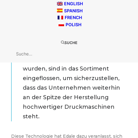
ENGLISH
SPANISH
Bei Edale wurde viel in das
FRENCH
Kernsortiment an
POLISH
Flexodruckmaschinen investiert.
Technologie und Software, die im
SUCHE
Rahmen des Design- und
Beratungsdienstes entwickelt
wurden, sind in das Sortiment
eingeflossen, um sicherzustellen,
dass das Unternehmen weiterhin
an der Spitze der Herstellung
hochwertiger Druckmaschinen
steht.
Diese Technologie hat Edale dazu veranlasst, sich