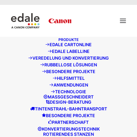
May we use cookies to track your activities? We take your
privacy very seriously. Please see our privacy policy for
details and any questions.
Ja
Nein
PRODUKTE
EDALE CARTONLINE
WIR FERTIGEN
EDALE LABELLINE
VEREDELUNG UND KONVERTIERUNG
FLEXODRUCK- UND
RUBBELLOSE LÖSUNGEN
BESONDERE PROJEKTE
CONVERTING-LÖSUNG
HILFSMITTEL
FÜR DIE
ANWENDUNGEN
TECHNOLOGIE
VERPACKUNGSINDUSTR
MASSGESCHNEIDERT
DESIGN-BERATUNG
TINTENSTRAHL-BAHNTRANSPORT
BESONDERE PROJEKTE
PARTNERSCHAFT
KONVERTIERUNGSTECHNIK
ROTIERENDES STANZEN