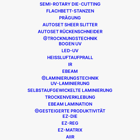
SEMI-ROTARY DIE-CUTTING
FLACHBETT-STANZEN
PRÄGUNG
AUTOSET SHEER SLITTER
AUTOSET RÜCKENSCHNEIDER
TROCKNUNGSTECHNIK
BOGEN UV
LED-UV
HEISSLUFTAUFPRALL
IR
EBEAM
LAMINIERUNGSTECHNIK
UV-LAMINIERUNG
SELBSTAUFGEWICKELTE LAMINIERUNG
Juni 13, 2022
TROCKENVERKLEBUNG
Reelvision Druck
EBEAM LAMINATION
GESTEIGERTE PRODUKTIVITÄT
Das in Lancashire (UK) ansässige
EZ-DIE
Unternehmen Reelvision produziert und
EZ-REG
beliefert den Pharma-, Gesundheits-,
EZ-MATRIX
Körperpflege- und FMCG-Kartonmarkt....
AIIR