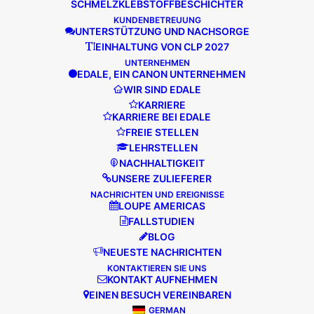
SCHMELZKLEBSTOFFBESCHICHTER
KUNDENBETREUUNG
UNTERSTÜTZUNG UND NACHSORGE
Juni 8, 2022
EINHALTUNG VON CLP 2027
UNTERNEHMEN
Faltschachtel-Publikation - ERSTE
EDALE, EIN CANON UNTERNEHMEN
EDALE KARTONPRESSE IN DEN USA
WIR SIND EDALE
- NICK COOMBES BERICHTET VOM
KARRIERE
HAUPTSITZ DES UNTERNEHMENS IN
KARRIERE BEI EDALE
FREIE STELLEN
FAREHAM, HAMPSHIRE.
LEHRSTELLEN
NACHHALTIGKEIT
MEHR LESEN
UNSERE ZULIEFERER
NACHRICHTEN UND EREIGNISSE
LOUPE AMERICAS
FALLSTUDIEN
BLOG
NEUESTE NACHRICHTEN
KONTAKTIEREN SIE UNS
KONTAKT AUFNEHMEN
EINEN BESUCH VEREINBAREN
GERMAN